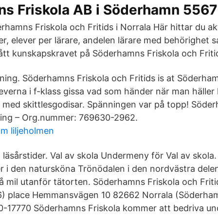
s Friskola AB i Söderhamn 556
erhamns Friskola och Fritids i Norrala Här hittar du akt
er, elever per lärare, andelen lärare med behörighet 
tt kunskapskravet på Söderhamns Friskola och Fritid
sning. Söderhamns Friskola och Fritids is at Söderha
eleverna i f-klass gissa vad som händer när man häller
g med skittlesgodisar. Spänningen var på topp! Söde
ing – Org.nummer: 769630-2962.
m liljeholmen
 läsårstider. Val av skola Undermeny för Val av skola
er i den natursköna Trönödalen i den nordvästra del
 mil utanför tätorten. Söderhamns Friskola och Friti
 6) place Hemmansvägen 10 82662 Norrala (Söderh
-17770 Söderhamns Friskola kommer att bedriva unde