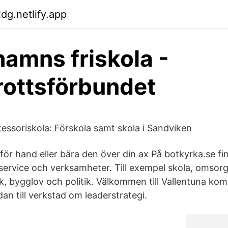
dg.netlify.app
amns friskola -
rottsförbundet
ssoriskola: Förskola samt skola i Sandviken
för hand eller bära den över din ax På botkyrka.se fi
vice och verksamheter. Till exempel skola, omsorg,
rafik, bygglov och politik. Välkommen till Vallentuna ko
an till verkstad om leaderstrategi.