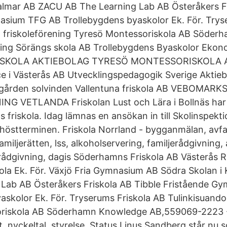
almar AB ZACU AB The Learning Lab AB Österåkers Fr
sium TFG AB Trollebygdens byaskolor Ek. För. Trys
 friskoleförening Tyresö Montessoriskola AB Söderh
ing Sörängs skola AB Trollebygdens Byaskolor Ekon
ISKOLA AKTIEBOLAG TYRESÖ MONTESSORISKOLA 
ce i Västerås AB Utvecklingspedagogik Sverige Aktie
gården solvinden Vallentuna friskola AB VEBOMARK
G VETLANDA Friskolan Lust och Lära i Bollnäs har e
riskola. Idag lämnas en ansökan in till Skolinspekti
 höstterminen. Friskola Norrland - bygganmälan, avfal
miljerätten, lss, alkoholservering, familjerådgivning,
irådgivning, dagis Söderhamns Friskola AB Västerås
ola Ek. För. Växjö Fria Gymnasium AB Södra Skolan 
 Lab AB Österåkers Friskola AB Tibble Fristående 
askolor Ek. För. Tryserums Friskola AB Tulinkisuando
riskola AB Söderhamn Knowledge AB,559069-2223 - 
ut, nyckeltal, styrelse, Status Linus Sandberg står n