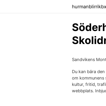
hurmanblirrikbx
Söderh
Skolid
Sandvikens Monte
Du kan bära den 
om kommunens ser
kultur, fritid, t
webbplats. Inbjud