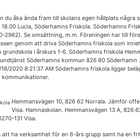
 du åka ända fram till skolans egen hållplats några s
3 18.00 Lucia, Söderhamns Friskola. Söderhamns Fri
-2962). Se omsättning, m.m. Föreningen har till före
ssen genom att driva Söderhamns friskola som inneh
h grundskola i årskurs 1-6. Söderhamns friskola He
Kundtjänst Söderhamns kommun 826 80 Söderhamn .
/18/2020 8:21:37 AM Söderhamns friskola ligger belä
ch kommunikationer.
Hemmansvägen 10, 826 62 Norrala. Jämför offe
Visa. Hamnaskolan. Hemmansvägen 13 A, 826 62
0270-131 Visa.
att ha verksamhet för en 6-års grupp samt ha en fr