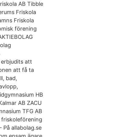
iskola AB Tibble
erums Friskola
amns Friskola
omisk förening
AKTIEBOLAG
bolag
S
rbjudits att
onen att få ta
l, bad,
 avlopp,
 Ridgymnasium HB
i Kalmar AB ZACU
Gymnasium TFG AB
 friskoleförening
På allabolag.se
u som ensam ägare