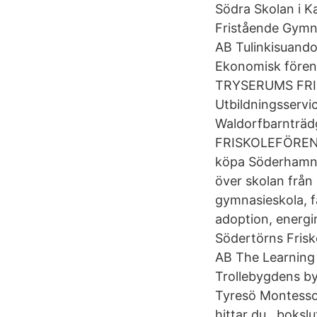
Södra Skolan i K
Fristående Gymna
AB Tulinkisuando
Ekonomisk fören
TRYSERUMS FR
Utbildningsservi
Waldorfbarnträd
FRISKOLEFÖRENIN
köpa Söderhamns f
över skolan från
gymnasieskola, fa
adoption, energ
Södertörns Frisk
AB The Learning
Trollebygdens by
Tyresö Montesso
hittar du , boksl