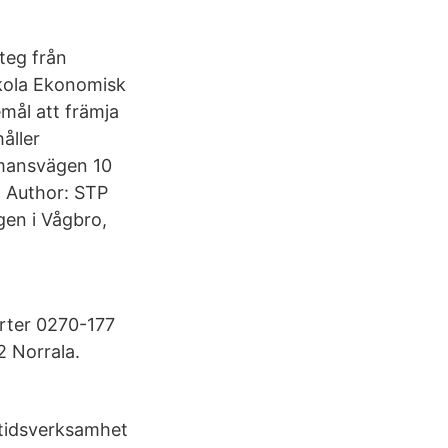
teg från
skola Ekonomisk
mål att främja
åller
mmansvägen 10
 Author: STP
gen i Vågbro,
rter 0270-177
 Norrala.
itidsverksamhet