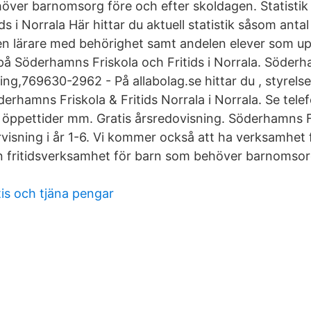
över barnomsorg före och efter skoldagen. Statisti
ds i Norrala Här hittar du aktuell statistik såsom antal
len lärare med behörighet samt andelen elever som u
å Söderhamns Friskola och Fritids i Norrala. Söderh
ng,769630-2962 - På allabolag.se hittar du , styrelse
erhamns Friskola & Fritids Norrala i Norrala. Se tel
 öppettider mm. Gratis årsredovisning. Söderhamns 
rvisning i år 1-6. Vi kommer också att ha verksamhet 
 fritidsverksamhet för barn som behöver barnomsorg
tis och tjäna pengar