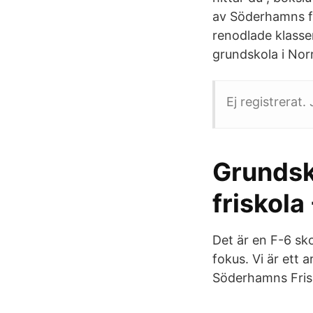
av Söderhamns fr
renodlade klass
grundskola i Nor
Ej registrerat
Grundsk
friskola
Det är en F-6 sko
fokus. Vi är ett 
Söderhamns Frisk