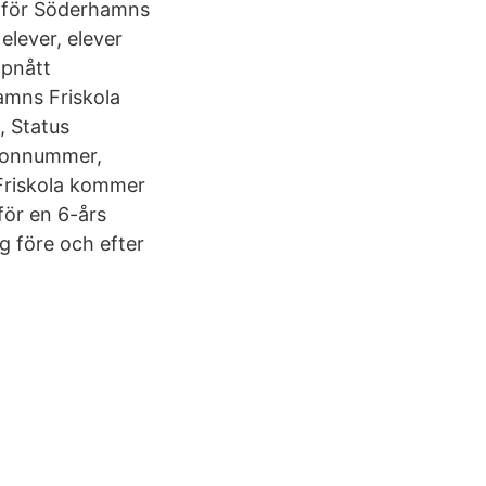
k för Söderhamns
 elever, elever
ppnått
amns Friskola
, Status
efonnummer,
Friskola kommer
för en 6-års
 före och efter