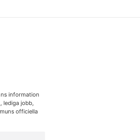
nns information
 lediga jobb,
mmuns officiella