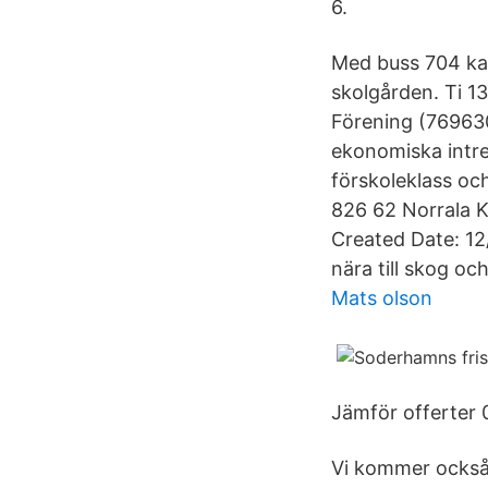
6.
Med buss 704 kan
skolgården. Ti 1
Förening (769630
ekonomiska intre
förskoleklass oc
826 62 Norrala 
Created Date: 12
nära till skog o
Mats olson
Jämför offerter 
Vi kommer också 