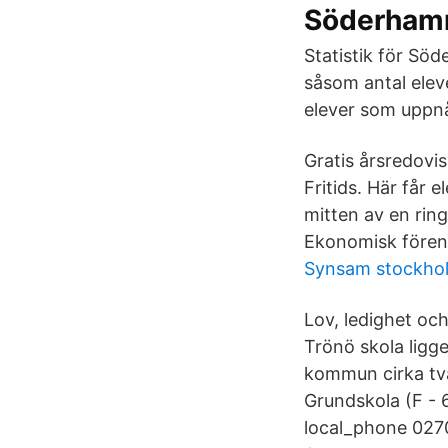
Söderhamn
Statistik för Söd
såsom antal elev
elever som uppnå
Gratis årsredovi
Fritids. Här får 
mitten av en rin
Ekonomisk fören
Synsam stockhol
Lov, ledighet och
Trönö skola ligg
kommun cirka två
Grundskola (F -
local_phone 0270