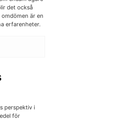
lir det också
 2 omdömen är en
na erfarenheter.
s
s perspektiv i
edel för