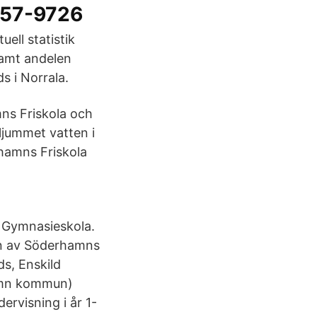
757-9726
uell statistik
samt andelen
s i Norrala.
mns Friskola och
 ljummet vatten i
rhamns Friskola
. Gymnasieskola.
en av Söderhamns
ds, Enskild
amn kommun)
rvisning i år 1-