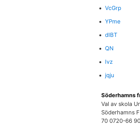
VcGrp
YPme
dIBT
QN
Ivz
jqju
Söderhamns fr
Val av skola 
Söderhamns Fr
70 0720-66 90 