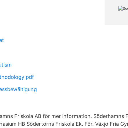
et
utism
thodology pdf
essbewältigung
amns Friskola AB för mer information. Söderhamns F
asium HB Södertörns Friskola Ek. För. Växjö Fria 