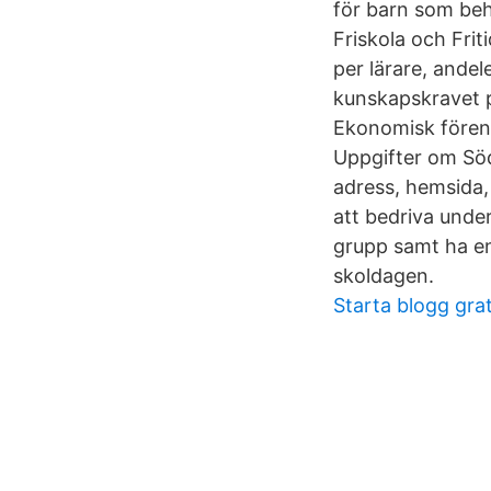
för barn som beh
Friskola och Friti
per lärare, ande
kunskapskravet p
Ekonomisk föreni
Uppgifter om Söd
adress, hemsida,
att bedriva unde
grupp samt ha en
skoldagen.
Starta blogg gra